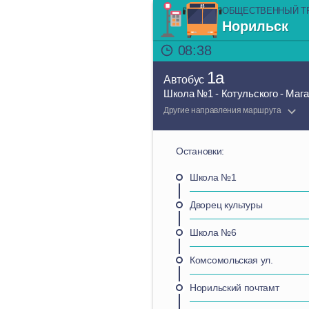
ОБЩЕСТВЕННЫЙ Т
Норильск
08:38
1а
Автобус
Школа №1 - Котульского - Маг
Другие направления маршрута
Остановки:
Школа №1
Дворец культуры
Школа №6
Комсомольская ул.
Норильский почтамт