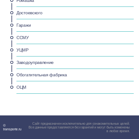
Ромашка
Достоевского
Гаражи
ССМУ
УЦМР
Заводоуправление
Обогатительная фабрика
ОЦМ
Сайт предназначен исключительно для ознакомительных целей.
©
Все данные предоставляются без гарантий и могут быть изменены
transporte.ru
в любое время.