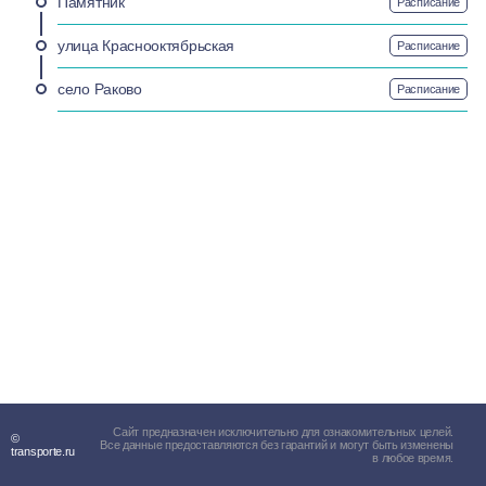
Памятник
Расписание
улица Краснооктябрьская
Расписание
село Раково
Расписание
Сайт предназначен исключительно для ознакомительных целей.
©
Все данные предоставляются без гарантий и могут быть изменены
transporte.ru
в любое время.