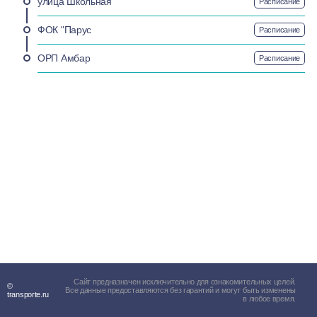
улица Школьная
Расписание
ФОК "Парус
Расписание
ОРП Амбар
Расписание
Сайт предназначен исключительно для ознакомительных целей.
©
Все данные предоставляются без гарантий и могут быть изменены
transporte.ru
в любое время.