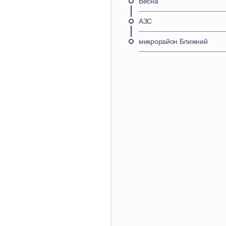
Весна
АЗС
микрорайон Ближний