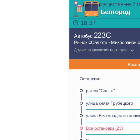
ОБЩЕСТВЕННЫЙ Т
Белгород
18:37
223С
Автобус
Рынок «Салют» - Микрорайон 
Другие направления маршрута
Распи
Остановки:
рынок "Салют"
улица князя Трубецкого
улица Белгородского полк
Все остановки (23)