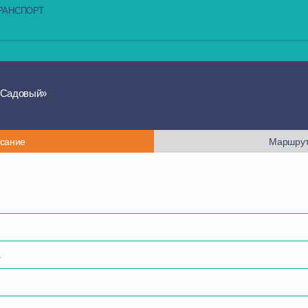
РАНСПОРТ
«Садовый»
сание
Маршрут
а