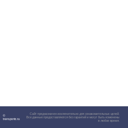
Сайт предназначен исключительно для ознакомительных целей.
©
Все данные предоставляются без гарантий и могут быть изменены
transporte.ru
в любое время.