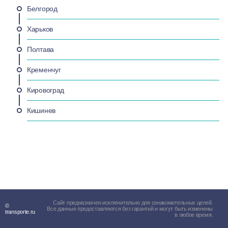
Белгород
Харьков
Полтава
Кременчуг
Кировоград
Кишинев
Сайт предназначен исключительно для ознакомительных целей.
©
Все данные предоставляются без гарантий и могут быть изменены
transporte.ru
в любое время.