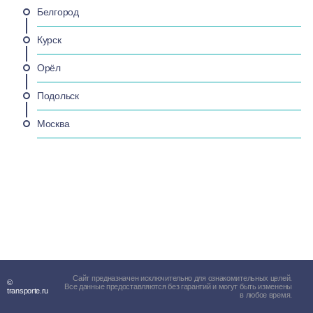
Белгород
Курск
Орёл
Подольск
Москва
Сайт предназначен исключительно для ознакомительных целей.
©
Все данные предоставляются без гарантий и могут быть изменены
transporte.ru
в любое время.