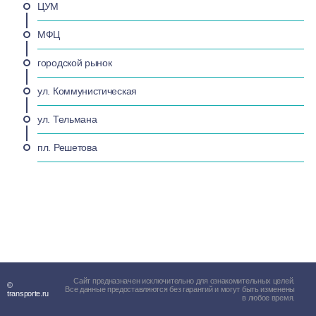
ЦУМ
МФЦ
городской рынок
ул. Коммунистическая
ул. Тельмана
пл. Решетова
Сайт предназначен исключительно для ознакомительных целей.
©
Все данные предоставляются без гарантий и могут быть изменены
transporte.ru
в любое время.