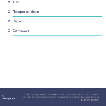
ТЭЦ
Поворот на Усово
Сады
Соликамск
Сайт предназначен исключительно для ознакомительных целей.
©
Все данные предоставляются без гарантий и могут быть изменены
transporte.ru
в любое время.