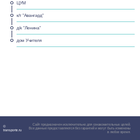
ЦУМ
к/т "Авангард"
д/к "Ленина"
дом Учителя
Сайт предназначен исключительно для ознакомительных целей.
©
Все данные предоставляются без гарантий и могут быть изменены
transporte.ru
в любое время.