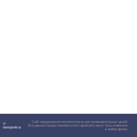
Сайт предназначен исключительно для ознакомительных целей.
©
Все данные предоставляются без гарантий и могут быть изменены
transporte.ru
в любое время.