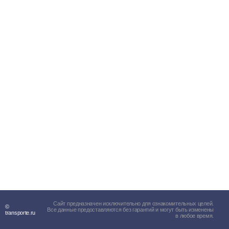
Сайт предназначен исключительно для ознакомительных целей.
©
Все данные предоставляются без гарантий и могут быть изменены
transporte.ru
в любое время.