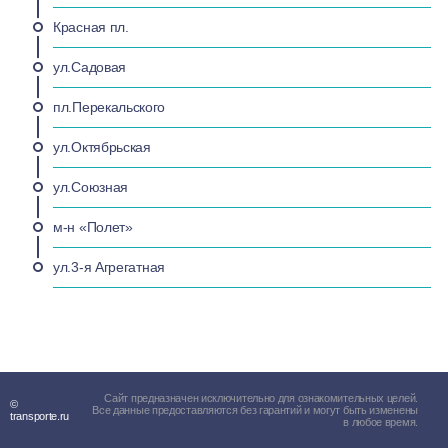
Красная пл.
ул.Садовая
пл.Перекальского
ул.Октябрьская
ул.Союзная
м-н «Полет»
ул.3-я Агрегатная
Сайт предназначен исключительно для ознакомительных целей.
©
Все данные предоставляются без гарантий и могут быть изменены
transporte.ru
в любое время.