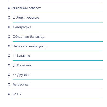
Льговский поворот
ул.Черняховского
Типография
Областная больница
Перинатальный центр
пр.Клыкова
ул.Косухина
пр.Дружбы
Автовокзал
СЧПУ