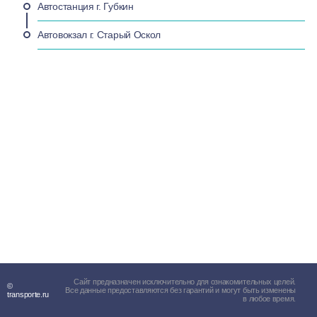
Автостанция г. Губкин
Автовокзал г. Старый Оскол
Сайт предназначен исключительно для ознакомительных целей.
©
Все данные предоставляются без гарантий и могут быть изменены
transporte.ru
в любое время.