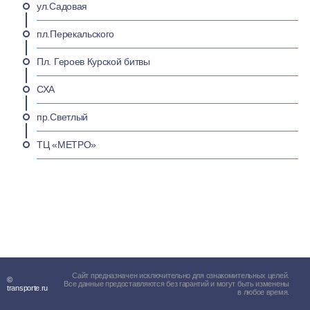
ул.Садовая
пл.Перекальского
Пл. Героев Курской битвы
СХА
пр.Светлый
ТЦ «МЕТРО»
Сайт предназначен исключительно для ознакомительных целей.
©
Все данные предоставляются без гарантий и могут быть изменены
transporte.ru
в любое время.