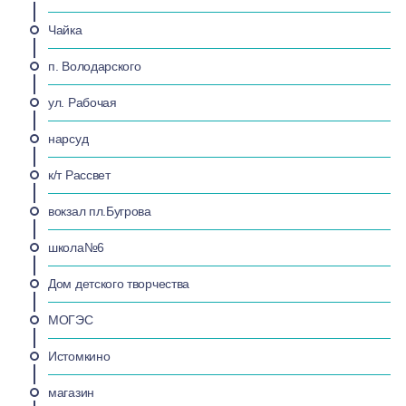
Чайка
п. Володарского
ул. Рабочая
нарсуд
к/т Рассвет
вокзал пл.Бугрова
школа№6
Дом детского творчества
МОГЭС
Истомкино
магазин