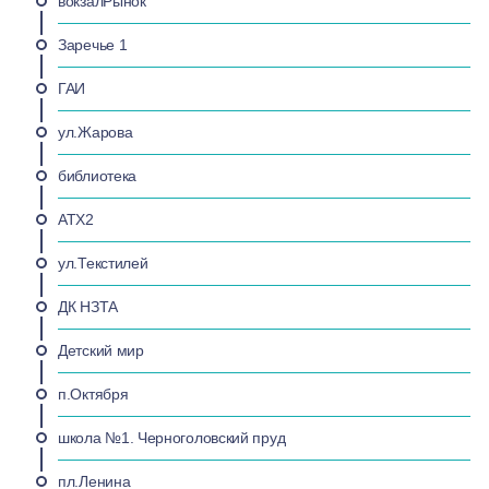
вокзалРынок
Заречье 1
ГАИ
ул.Жарова
библиотека
АТХ2
ул.Текстилей
ДК НЗТА
Детский мир
п.Октября
школа №1. Черноголовский пруд
пл.Ленина