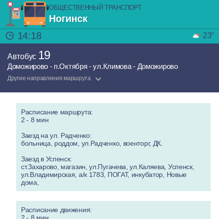
ОБЩЕСТВЕННЫЙ ТРАНСПОРТ
Ногинск
14:18
23°
19
Автобус
Доможирово - п.Октября - ул.Климова - Доможирово
Другие направления маршрута
Расписание маршрута:
2 - 8 мин
Заезд на ул. Радченко:
больница, роддом, ул.Радченко, военторг, ДК.
Заезд в Успенск:
ст.Захарово, магазин, ул.Пугачева, ул.Каляева, Успенск,
ул.Владимирская, а/к 1783, ПОГАТ, инкубатор, Новые
дома,
Расписание движения:
2 - 8 мин