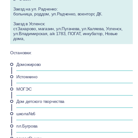
Заезд на ул. Радченко:
больница, роддом, ул.Радченко, военторг, ДК.
Заезд в Успенск:
ст.Захарово, магазин, ул.Пугачева, ул.Каляева, Успенск,
ул.Владимирская, а/к 1783, ПОГАТ, инкубатор, Новые
дома,
Остановки:
Доможирово
Истомкино
МОГЭС
Дом детского творчества
школа№6
пл.Бугрова