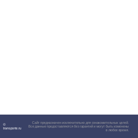
Сайт предназначен исключительно для ознакомительных целей.
©
Все данные предоставляются без гарантий и могут быть изменены
transporte.ru
в любое время.