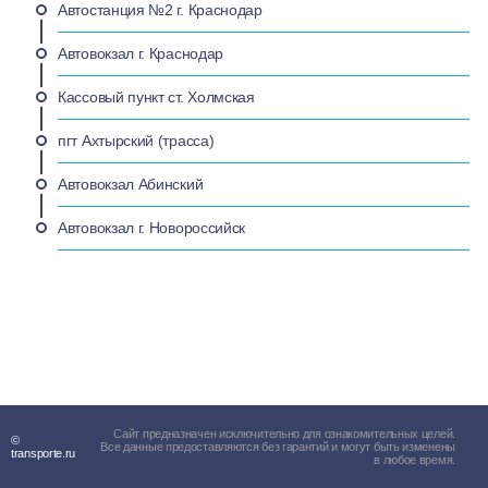
Автостанция №2 г. Краснодар
Автовокзал г. Краснодар
Кассовый пункт ст. Холмская
пгт Ахтырский (трасса)
Автовокзал Абинский
Автовокзал г. Новороссийск
Сайт предназначен исключительно для ознакомительных целей.
©
Все данные предоставляются без гарантий и могут быть изменены
transporte.ru
в любое время.