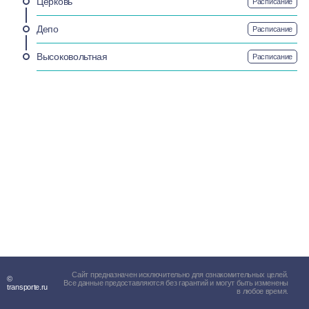
Церковь
Расписание
Депо
Расписание
Высоковольтная
Расписание
Сайт предназначен исключительно для ознакомительных целей.
©
Все данные предоставляются без гарантий и могут быть изменены
transporte.ru
в любое время.