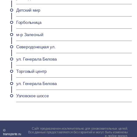
Детский мир
Горбольница
м-р Залесный
Северодонецкая ул.
ул. Генерала Белова
Торговый центр
ул. Генерала Белова
Узловское шоссе
Сайт предназначен исключительно для ознакомительных целей.
©
Все данные предоставляются без гарантий и могут быть изменены
transporte.ru
в любое время.