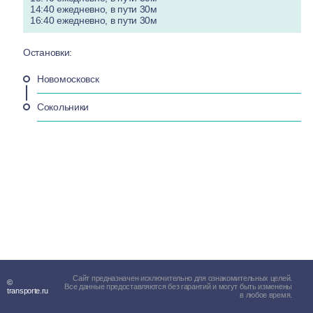
14:40 ежедневно, в пути 30м
16:40 ежедневно, в пути 30м
Остановки:
Новомосковск
Сокольники
Сайт предназначен исключительно для ознакомительных целей.
©
Все данные предоставляются без гарантий и могут быть изменены
transporte.ru
в любое время.