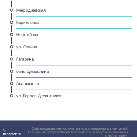
Мефодиевская
Кирилловка
Нефтебаза
ул. Ленина
Гагарина
село Цемдолина
Анапское ш.
ул. Героев-Десантников
Сайт предназначен исключительно для ознакомительных целей.
©
Все данные предоставляются без гарантий и могут быть изменены
transporte.ru
в любое время.