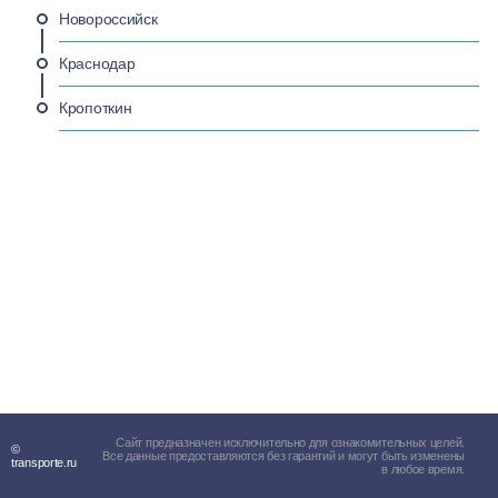
Новороссийск
Краснодар
Кропоткин
Сайт предназначен исключительно для ознакомительных целей.
©
Все данные предоставляются без гарантий и могут быть изменены
transporte.ru
в любое время.