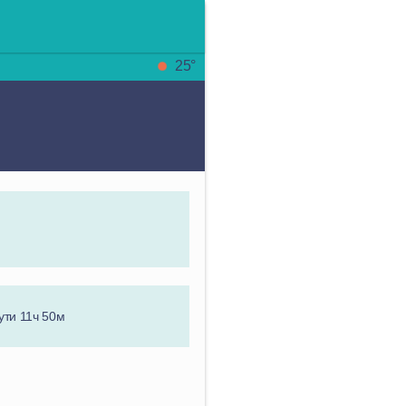
25°
ути 11ч 50м