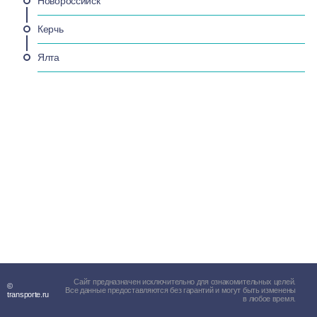
Новороссийск
Керчь
Ялта
Сайт предназначен исключительно для ознакомительных целей.
©
Все данные предоставляются без гарантий и могут быть изменены
transporte.ru
в любое время.