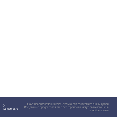
Сайт предназначен исключительно для ознакомительных целей.
©
Все данные предоставляются без гарантий и могут быть изменены
transporte.ru
в любое время.