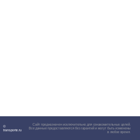
Сайт предназначен исключительно для ознакомительных целей.
©
Все данные предоставляются без гарантий и могут быть изменены
transporte.ru
в любое время.