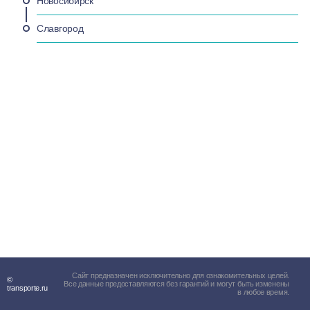
Новосибирск
Славгород
Сайт предназначен исключительно для ознакомительных целей.
©
Все данные предоставляются без гарантий и могут быть изменены
transporte.ru
в любое время.