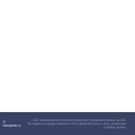
Сайт предназначен исключительно для ознакомительных целей.
©
Все данные предоставляются без гарантий и могут быть изменены
transporte.ru
в любое время.