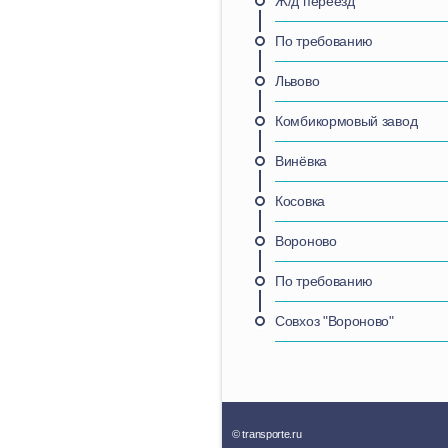
Ж/д переезд
По требованию
Львово
Комбикормовый завод
Винёвка
Косовка
Вороново
По требованию
Совхоз "Вороново"
© transporte.ru