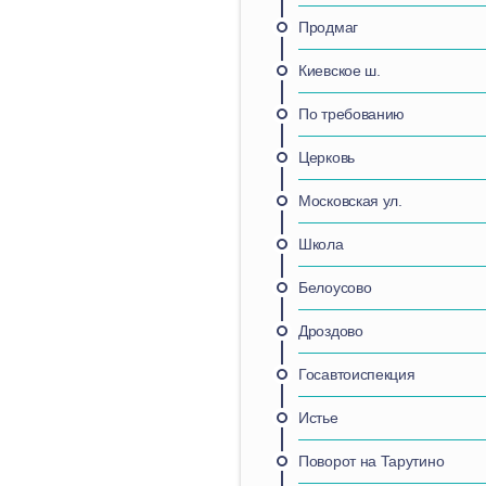
Продмаг
Киевское ш.
По требованию
Церковь
Московская ул.
Школа
Белоусово
Дроздово
Госавтоиспекция
Истье
Поворот на Тарутино