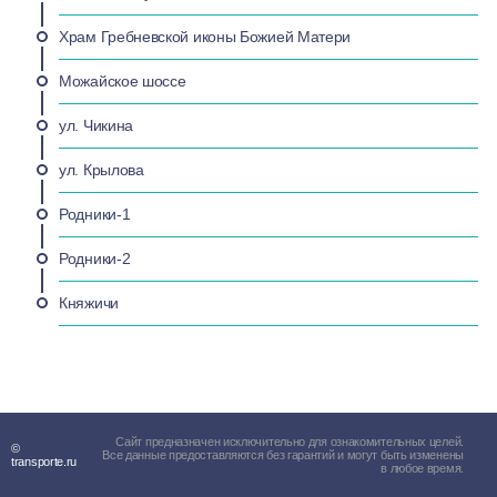
Храм Гребневской иконы Божией Матери
Можайское шоссе
ул. Чикина
ул. Крылова
Родники-1
Родники-2
Княжичи
Сайт предназначен исключительно для ознакомительных целей.
©
Все данные предоставляются без гарантий и могут быть изменены
transporte.ru
в любое время.