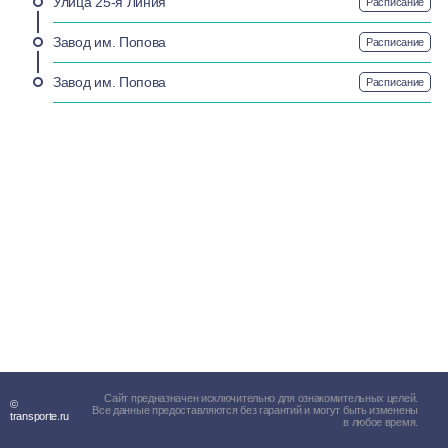
Улица 25-я Линия
Расписание
Завод им. Попова
Расписание
Завод им. Попова
Расписание
Сайт предназначен исключительно для ознакомительных целей.
©
Все данные предоставляются без гарантий и могут быть изменены
transporte.ru
в любое время.