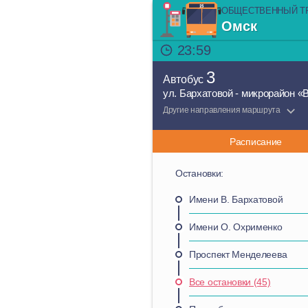
ОБЩЕСТВЕННЫЙ Т
Омск
23:59
3
Автобус
ул. Бархатовой - микрорайон «
Другие направления маршрута
Расписание
Остановки:
Имени В. Бархатовой
Имени О. Охрименко
Проспект Менделеева
Все остановки (45)