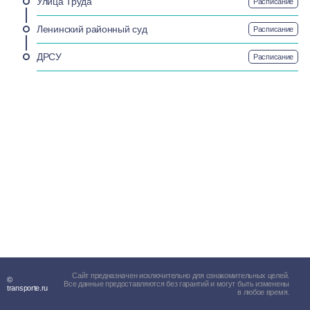
Улица Труда
Расписание
Ленинский районный суд
Расписание
ДРСУ
Расписание
Сайт предназначен исключительно для ознакомительных целей.
©
Все данные предоставляются без гарантий и могут быть изменены
transporte.ru
в любое время.