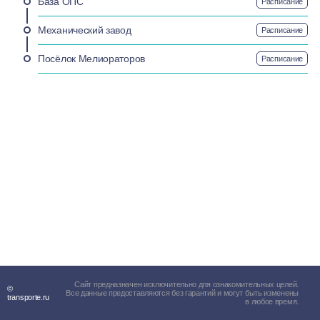
База ОПС
Расписание
Механический завод
Расписание
Посёлок Мелиораторов
Расписание
Сайт предназначен исключительно для ознакомительных целей.
©
Все данные предоставляются без гарантий и могут быть изменены
transporte.ru
в любое время.