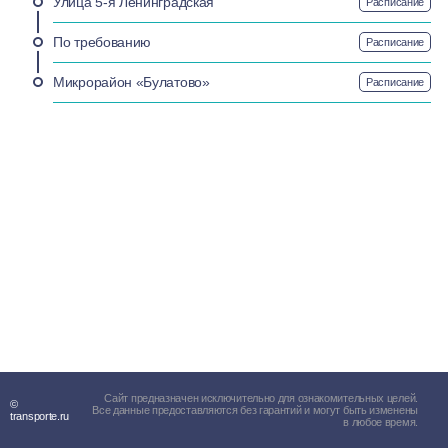
Улица 5-я Ленинградская
Расписание
По требованию
Расписание
Микрорайон «Булатово»
Расписание
Сайт предназначен исключительно для ознакомительных целей.
©
Все данные предоставляются без гарантий и могут быть изменены
transporte.ru
в любое время.