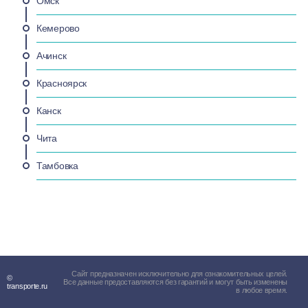
Омск
Кемерово
Ачинск
Красноярск
Канск
Чита
Тамбовка
Сайт предназначен исключительно для ознакомительных целей.
©
Все данные предоставляются без гарантий и могут быть изменены
transporte.ru
в любое время.