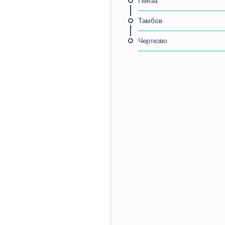
Пенза
Тамбов
Чертково