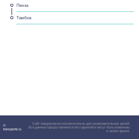
Пенза
Тамбов
Сайт предназначен исключительно для ознакомительных целей.
©
Все данные предоставляются без гарантий и могут быть изменены
transporte.ru
в любое время.