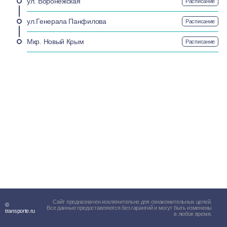
ул. Воронежская
Расписание
ул.Генерала Панфилова
Расписание
Мкр. Новый Крым
Расписание
Сайт предназначен исключительно для ознакомительных целей.
©
Все данные предоставляются без гарантий и могут быть изменены
transporte.ru
в любое время.