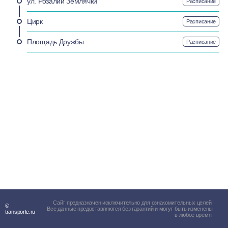
ул. Розалии Землячки
Расписание
Цирк
Расписание
Площадь Дружбы
Расписание
Сайт предназначен исключительно для ознакомительных целей.
©
Все данные предоставляются без гарантий и могут быть изменены
transporte.ru
в любое время.