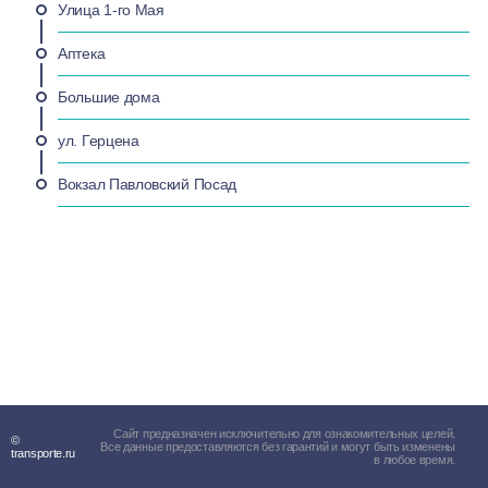
Улица 1-го Мая
Аптека
Большие дома
ул. Герцена
Вокзал Павловский Посад
Сайт предназначен исключительно для ознакомительных целей.
©
Все данные предоставляются без гарантий и могут быть изменены
transporte.ru
в любое время.