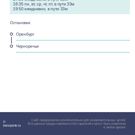
18:35 пн, вт, ср, чт, пт, в пути 33м
19:50 ежедневно, в пути 33м
Остановки:
Оренбург
Черноречье
Сайт предназначен исключительно для ознакомительных целей.
©
Все данные предоставляются без гарантий и могут быть изменены
transporte.ru
в любое время.