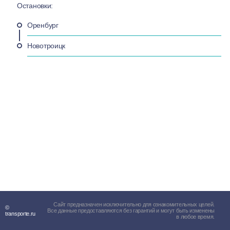
Остановки:
Оренбург
Новотроицк
Сайт предназначен исключительно для ознакомительных целей.
©
Все данные предоставляются без гарантий и могут быть изменены
transporte.ru
в любое время.