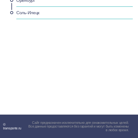
Оренбург
Соль-Илецк
Сайт предназначен исключительно для ознакомительных целей.
©
Все данные предоставляются без гарантий и могут быть изменены
transporte.ru
в любое время.