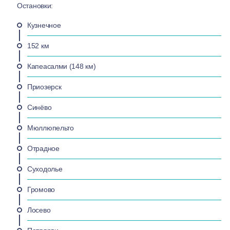
Остановки:
Кузнечное
152 км
Капеасалми (148 км)
Приозерск
Синёво
Мюллюпельто
Отрадное
Суходолье
Громово
Лосево