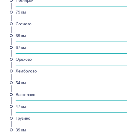
Петяярви
79 км
Сосново
69 км
67 км
Орехово
Лемболово
54 км
Васкелово
47 км
Грузино
39 км