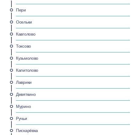
Пери
Осельки
Кавголово
Токсово
Кузьмолово
Капитолово
Лаврики
Девяткино
Мурино
Ручьи
Пискарёвка