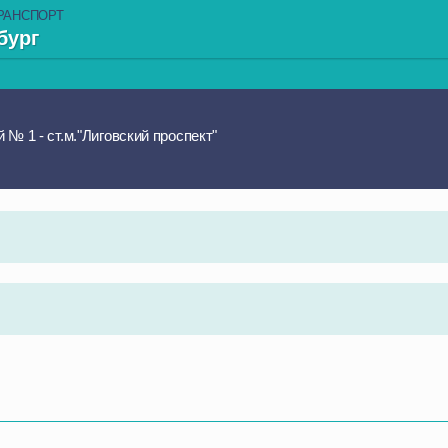
РАНСПОРТ
бург
№ 1 - ст.м."Лиговский проспект"