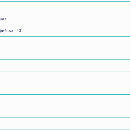
ская
фийская, 43