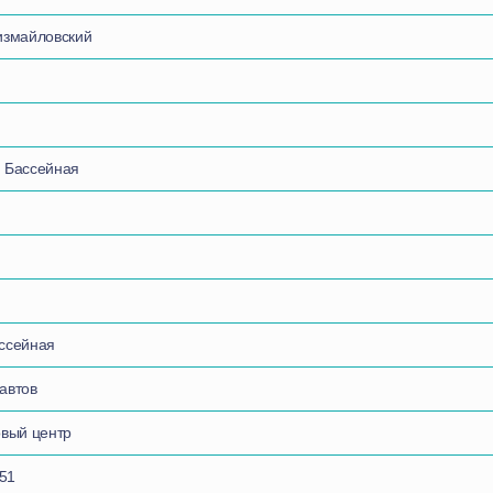
оизмайловский
. Бассейная
ассейная
навтов
овый центр
51