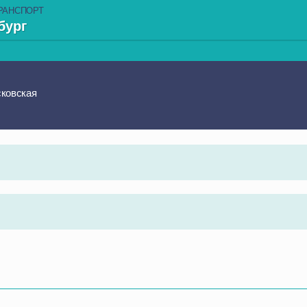
РАНСПОРТ
бург
сковская